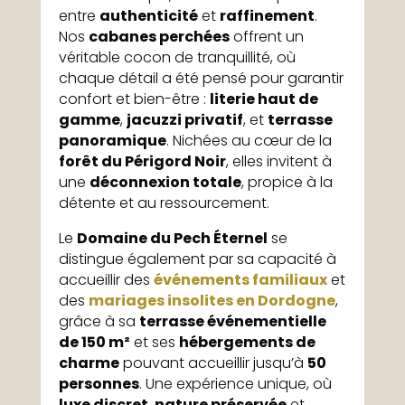
entre
authenticité
et
raffinement
.
Nos
cabanes perchées
offrent un
véritable cocon de tranquillité, où
chaque détail a été pensé pour garantir
confort et bien-être :
literie haut de
gamme
,
jacuzzi privatif
, et
terrasse
panoramique
. Nichées au cœur de la
forêt du Périgord Noir
, elles invitent à
une
déconnexion totale
, propice à la
détente et au ressourcement.
Le
Domaine du Pech Éternel
se
distingue également par sa capacité à
accueillir des
événements familiaux
et
des
mariages insolites en Dordogne
,
grâce à sa
terrasse événementielle
de 150 m²
et ses
hébergements de
charme
pouvant accueillir jusqu’à
50
personnes
. Une expérience unique, où
luxe discret
,
nature préservée
et