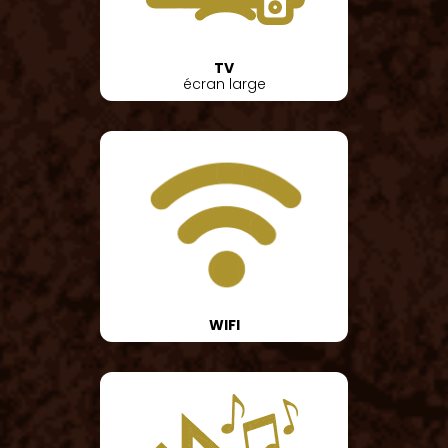
TV
écran large
WIFI